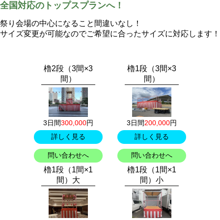
全国対応のトップスプランへ！
祭り会場の中心になること間違いなし！
サイズ変更が可能なのでご希望に合ったサイズに対応します！
櫓2段（3間×3
櫓1段（3間×3
間）
間）
3日間
300,000
円
3日間
200,000
円
詳しく見る
詳しく見る
問い合わせへ
問い合わせへ
櫓1段（1間×1
櫓1段（1間×1
間）大
間）小