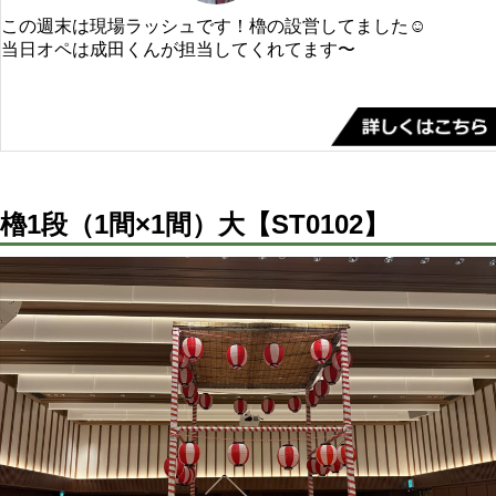
この週末は現場ラッシュです！櫓の設営してました☺️
当日オペは成田くんが担当してくれてます〜
櫓1段（1間×1間）大【ST0102】