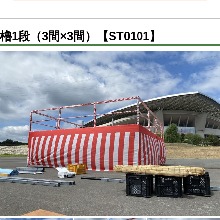
櫓1段（3間×3間）【ST0101】