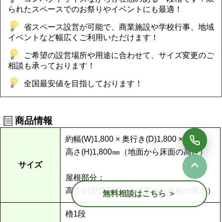
られたスペースでのお祭りやイベントにも最適！
省スペース設営が可能で、商業施設や学校行事、地域
イベントなど幅広くご利用いただけます！
ご希望の設営場所や用途に合わせて、サイズ変更のご
相談も承っております！
全国最安値を目指しております！
商品情報
約幅(W)1,800 × 奥行き(D)1,800 ×
高さ(H)1,800㎜（地面から床面の高さ）
サイズ
屋根部分：
高さ(H)約3,600㎜（地面から屋根の高さ）
無料相談はこちら ＞
櫓1段